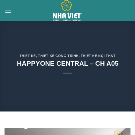
Skip
to
content
THIẾT KẾ
,
THIẾT KẾ CÔNG TRÌNH
,
THIẾT KẾ NỘI THẤT
HAPPYONE CENTRAL – CH A05